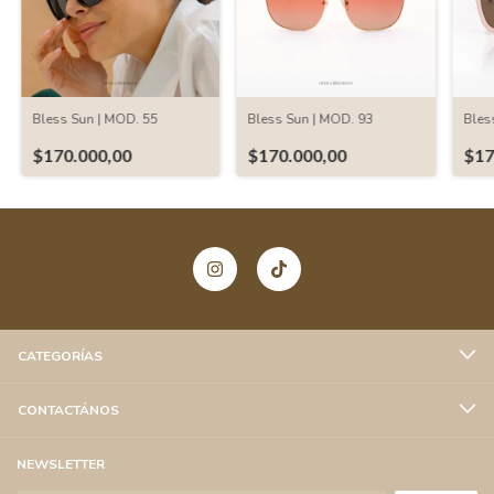
Bless Sun | MOD. 55
Bless Sun | MOD. 93
Bles
$170.000,00
$170.000,00
$17
CATEGORÍAS
CONTACTÁNOS
NEWSLETTER