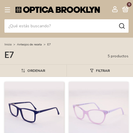
0
Inicio
>
Anteojos de receta
>
E7
E7
5 productos
ORDENAR
FILTRAR